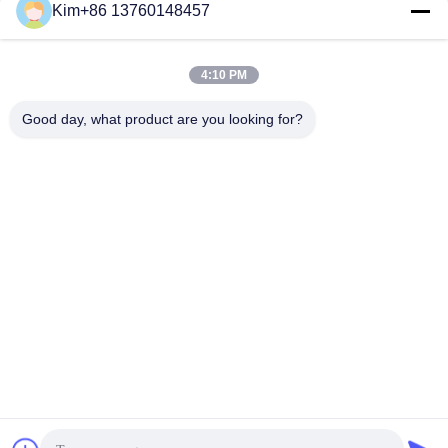
Les réseaux sociaux
Kim+86 13760148457
4:10 PM
Contactez rapidement
Good day, what product are you looking for?
Téléphone :
86-184-7542-7886
Email
kimball@ryopt.com
Adresse
3/F,Fengrun Building, Huafeng 2nd Industrial Park,
Hangkong Road, shenzhen, guangdong, CN
Politique en matière de protection de la vie privée
|
Plan du site
Bonne qualité de la Chine Puits de Lumière LED Artificiel
Fournisseur. © de Copyright 2022-2026 SHENZHEN RONGYANG