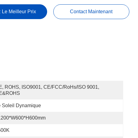
 Le Meilleur Prix
Contact Maintenant
E, ROHS, ISO9001, CE/FCC/RoHs/ISO 9001, 
E&ROHS
 Soleil Dynamique
1200*W600*H600mm
500K