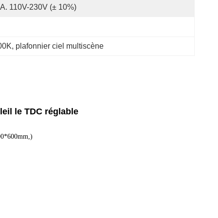
A. 110V-230V (± 10%)
500K
, 
plafonnier ciel multiscène
eil le TDC réglable
600*600mm,)