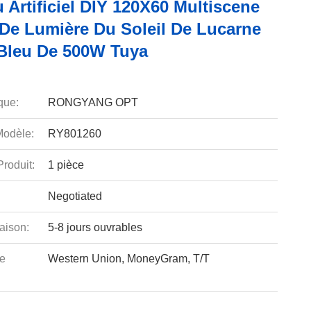
Artificiel DIY 120X60 Multiscene
 De Lumière Du Soleil De Lucarne
 Bleu De 500W Tuya
que:
RONGYANG OPT
odèle:
RY801260
roduit:
1 pièce
Negotiated
aison:
5-8 jours ouvrables
e
Western Union, MoneyGram, T/T