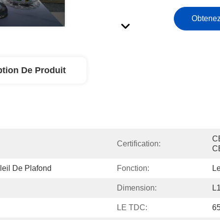
Obtenez
ption De Produit
C
Certification:
C
eil De Plafond
Fonction:
Le
Dimension:
L
LE TDC:
6