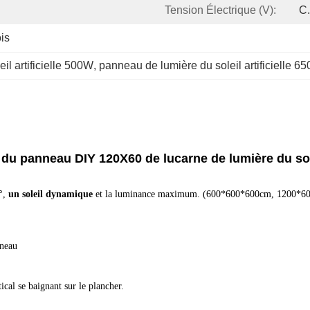
Tension Électrique (V):
C.
is
il artificielle 500W
, 
panneau de lumière du soleil artificielle 6
eu du panneau DIY 120X60 de lucarne de lumière du sol
°
,
un soleil dynamique
et la luminance maximum. (600*600*600cm, 1200*
nneau
ical se baignant sur le plancher.